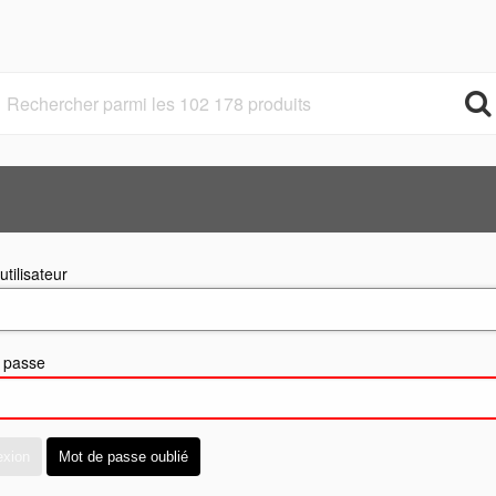
tilisateur
 passe
exion
Mot de passe oublié